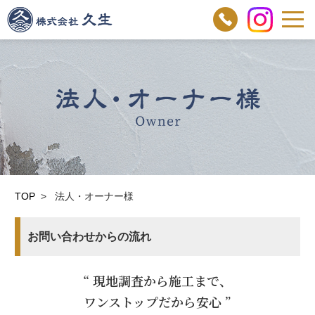
03-
株式会社 久生
6429-
9505
法人・オーナー様
owner
TOP
>
法人・オーナー様
お問い合わせからの流れ
“ 現地調査から施工まで、
ワンストップだから安心 ”